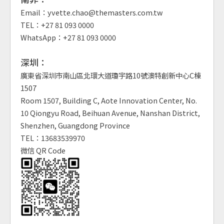
Email：yvette.chao@themasters.com.tw
TEL：+27 81 093 0000
WhatsApp：+27 81 093 0000
深圳：
廣東省深圳市南山區北環大道瓊宇路10號澳特創新中心C棟
1507
Room 1507, Building C, Aote Innovation Center, No.
10 Qiongyu Road, Beihuan Avenue, Nanshan District,
Shenzhen, Guangdong Province
TEL：13683539970
微信 QR Code