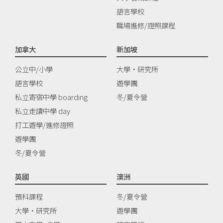
語言學校
職場進修/證照課程
加拿大
新加坡
公立中/小學
大學‧研究所
語言學校
遊學團
私立寄宿中學 boarding
冬/夏令營
私立走讀中學 day
打工遊學/進修證照
遊學團
冬/夏令營
英國
澳洲
預科課程
冬/夏令營
大學‧研究所
遊學團