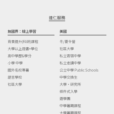
達仁服務
無國界：線上學習
美國
背景提升(科研)課程
冬/夏令營
大學以上證書+學位
社區大學
高中學歷&學分
私立寄宿中學
小學 中學
私立走讀中學
國外名校寒暑
公立中學 Public Schools
語言學校
中學交換生
社區大學
大學‧研究所
條件式入學
遊學團
中學暑期課程
大學暑期課程