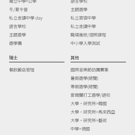
獨立中學+公學
語言學校
冬/夏令營
主題遊學
私立走讀中學 day
私立寄宿中學
語言學校
私立走讀中學
主題遊學
職場進修/證照課程
遊學團
中小學入學測試
瑞士
其他
餐飲飯店管理
國際音樂節訪團賽事
暑假遊學(總覽)
寒假遊學(總覽)
愛爾蘭打工遊學/語校
大學‧研究所>韓國
大學‧研究所>馬來西亞
大學‧研究所>藝術
中學>德國