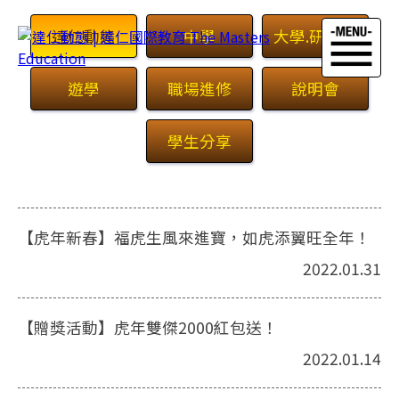
達仁動態
中學
大學.研究所
遊學
職場進修
說明會
學生分享
首頁
>
最新消息
【虎年新春】福虎生風來進寶，如虎添翼旺全年！
2022.01.31
【贈獎活動】虎年雙傑2000紅包送！
2022.01.14