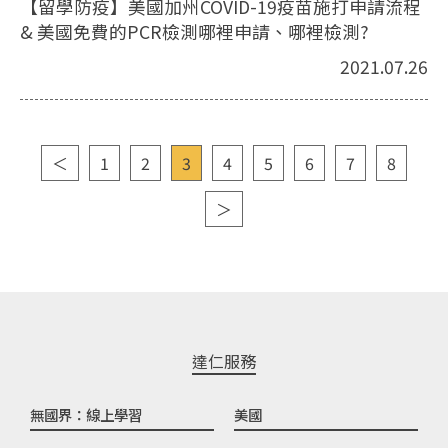
【留學防疫】美國加州COVID-19疫苗施打申請流程
& 美國免費的PCR檢測哪裡申請、哪裡檢測?
2021.07.26
＜
1
2
3
4
5
6
7
8
＞
達仁服務
無國界：線上學習
美國