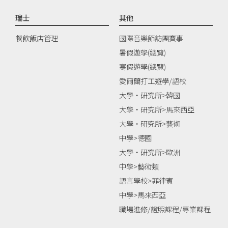
瑞士
其他
餐飲飯店管理
國際音樂節訪團賽事
暑假遊學(總覽)
寒假遊學(總覽)
愛爾蘭打工遊學/語校
大學‧研究所>韓國
大學‧研究所>馬來西亞
大學‧研究所>藝術
中學>德國
大學‧研究所>歐洲
中學>藝術類
語言學校>菲律賓
中學>馬來西亞
職場進修/證照課程/專業課程