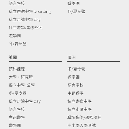
語言學校
遊學團
私立寄宿中學 boarding
冬/夏令營
私立走讀中學 day
打工遊學/進修證照
遊學團
冬/夏令營
英國
澳洲
預科課程
冬/夏令營
大學‧研究所
遊學團
獨立中學+公學
語言學校
冬/夏令營
主題遊學
私立走讀中學 day
私立寄宿中學
語言學校
私立走讀中學
主題遊學
職場進修/證照課程
遊學團
中小學入學測試