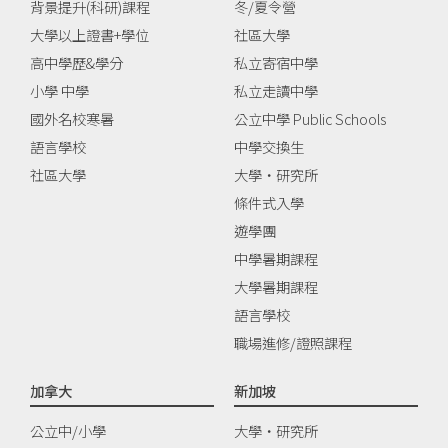
背景提升(科研)課程
冬/夏令營
大學以上證書+學位
社區大學
高中學歷&學分
私立寄宿中學
小學 中學
私立走讀中學
國外名校寒暑
公立中學 Public Schools
語言學校
中學交換生
社區大學
大學‧研究所
條件式入學
遊學團
中學暑期課程
大學暑期課程
語言學校
職場進修/證照課程
加拿大
新加坡
公立中/小學
大學‧研究所