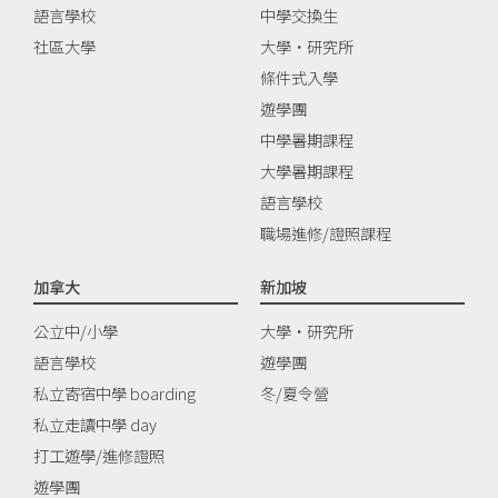
語言學校
中學交換生
社區大學
大學‧研究所
條件式入學
遊學團
中學暑期課程
大學暑期課程
語言學校
職場進修/證照課程
加拿大
新加坡
公立中/小學
大學‧研究所
語言學校
遊學團
私立寄宿中學 boarding
冬/夏令營
私立走讀中學 day
打工遊學/進修證照
遊學團