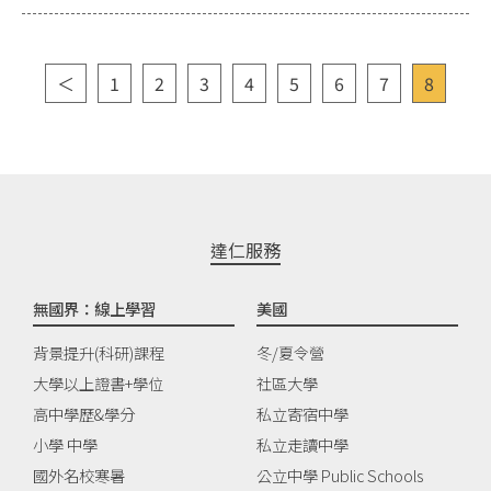
＜
1
2
3
4
5
6
7
8
達仁服務
無國界：線上學習
美國
背景提升(科研)課程
冬/夏令營
大學以上證書+學位
社區大學
高中學歷&學分
私立寄宿中學
小學 中學
私立走讀中學
國外名校寒暑
公立中學 Public Schools