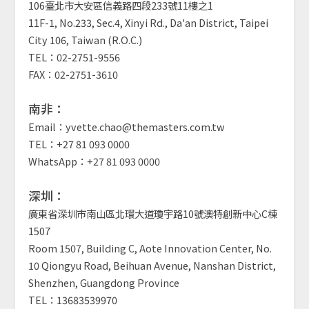
106臺北市大安區信義路四段233號11樓之1
11F-1, No.233, Sec.4, Xinyi Rd., Da'an District, Taipei
City 106, Taiwan (R.O.C.)
TEL：02-2751-9556
FAX：02-2751-3610
南非：
Email：yvette.chao@themasters.com.tw
TEL：+27 81 093 0000
WhatsApp：+27 81 093 0000
深圳：
廣東省深圳市南山區北環大道瓊宇路10號澳特創新中心C棟
1507
Room 1507, Building C, Aote Innovation Center, No.
10 Qiongyu Road, Beihuan Avenue, Nanshan District,
Shenzhen, Guangdong Province
TEL：13683539970