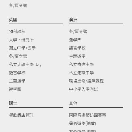
冬/夏令營
英國
澳洲
預科課程
冬/夏令營
大學‧研究所
遊學團
獨立中學+公學
語言學校
冬/夏令營
主題遊學
私立走讀中學 day
私立寄宿中學
語言學校
私立走讀中學
主題遊學
職場進修/證照課程
遊學團
中小學入學測試
瑞士
其他
餐飲飯店管理
國際音樂節訪團賽事
暑假遊學(總覽)
寒假遊學(總覽)