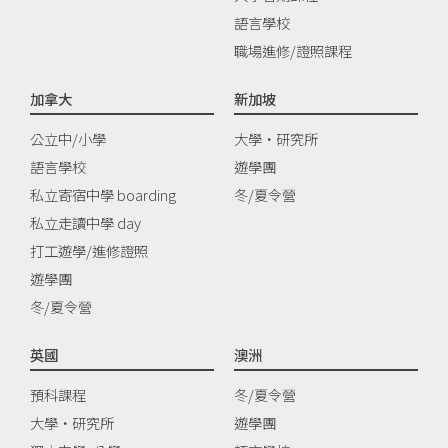
語言學校
職場進修/證照課程
加拿大
新加坡
公立中/小學
大學‧研究所
語言學校
遊學團
私立寄宿中學 boarding
冬/夏令營
私立走讀中學 day
打工遊學/進修證照
遊學團
冬/夏令營
英國
澳洲
預科課程
冬/夏令營
大學‧研究所
遊學團