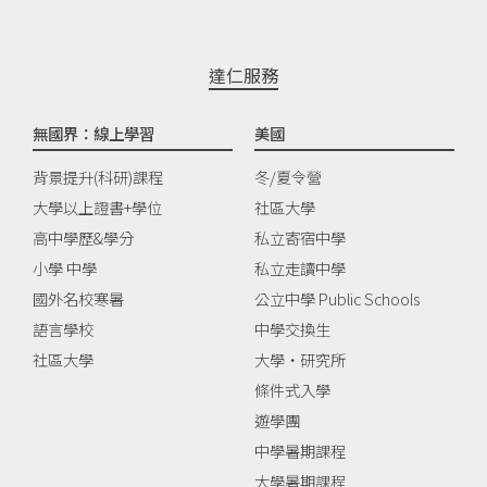
達仁服務
無國界：線上學習
美國
背景提升(科研)課程
冬/夏令營
大學以上證書+學位
社區大學
高中學歷&學分
私立寄宿中學
小學 中學
私立走讀中學
國外名校寒暑
公立中學 Public Schools
語言學校
中學交換生
社區大學
大學‧研究所
條件式入學
遊學團
中學暑期課程
大學暑期課程