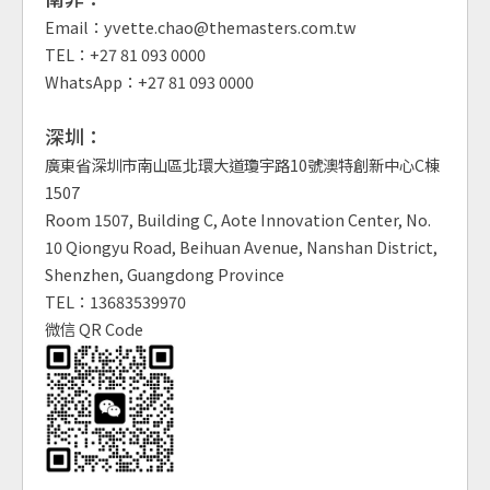
Email：yvette.chao@themasters.com.tw
TEL：+27 81 093 0000
WhatsApp：+27 81 093 0000
深圳：
廣東省深圳市南山區北環大道瓊宇路10號澳特創新中心C棟
1507
Room 1507, Building C, Aote Innovation Center, No.
10 Qiongyu Road, Beihuan Avenue, Nanshan District,
Shenzhen, Guangdong Province
TEL：13683539970
微信 QR Code