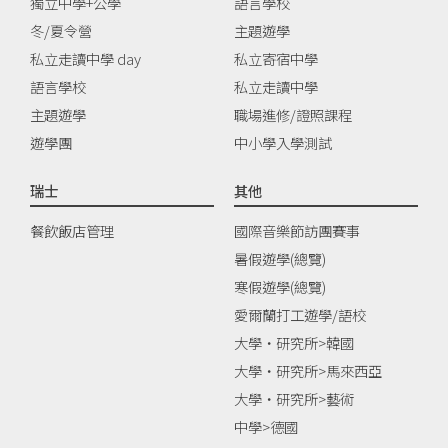
獨立中學+公學
語言學校
冬/夏令營
主題遊學
私立走讀中學 day
私立寄宿中學
語言學校
私立走讀中學
主題遊學
職場進修/證照課程
遊學團
中小學入學測試
瑞士
其他
餐飲飯店管理
國際音樂節訪團賽事
暑假遊學(總覽)
寒假遊學(總覽)
愛爾蘭打工遊學/語校
大學‧研究所>韓國
大學‧研究所>馬來西亞
大學‧研究所>藝術
中學>德國