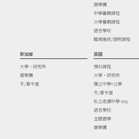
遊學團
中學暑期課程
大學暑期課程
語言學校
職場進修/證照課程
新加坡
英國
大學‧研究所
預科課程
遊學團
大學‧研究所
冬/夏令營
獨立中學+公學
冬/夏令營
私立走讀中學 day
語言學校
主題遊學
遊學團