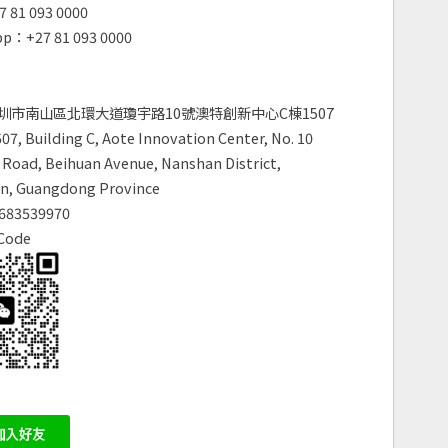
 81 093 0000
p：+27 81 093 0000
圳市南山區北環大道瓊宇路10號澳特創新中心C棟1507
7, Building C, Aote Innovation Center, No. 10
Road, Beihuan Avenue, Nanshan District,
n, Guangdong Province
683539970
Code