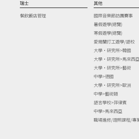
瑞士
其他
餐飲飯店管理
國際音樂節訪團賽事
暑假遊學(總覽)
寒假遊學(總覽)
愛爾蘭打工遊學/語校
大學‧研究所>韓國
大學‧研究所>馬來西
大學‧研究所>藝術
中學>德國
大學‧研究所>歐洲
中學>藝術類
語言學校>菲律賓
中學>馬來西亞
職場進修/證照課程/專