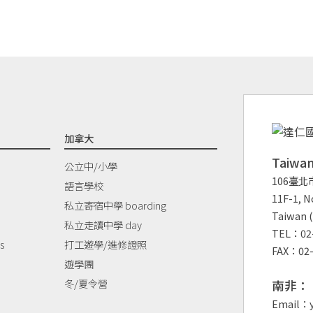
加拿大
Taiw
公立中/小學
106臺北
語言學校
11F-1, No
私立寄宿中學 boarding
Taiwan (
私立走讀中學 day
TEL：02-
s
打工遊學/進修證照
FAX：02-
遊學團
冬/夏令營
南非：
Email：y