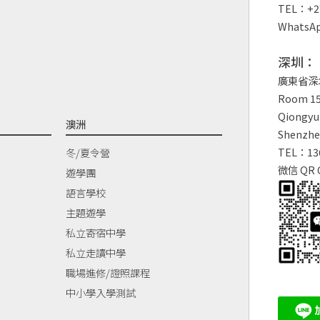
TEL：+27
WhatsAp
深圳：
廣東省深
Room 150
Qiongyu 
澳洲
Shenzhe
TEL：13
冬/夏令營
微信 QR 
遊學團
語言學校
主題遊學
私立寄宿中學
私立走讀中學
職場進修/證照課程
中小學入學測試