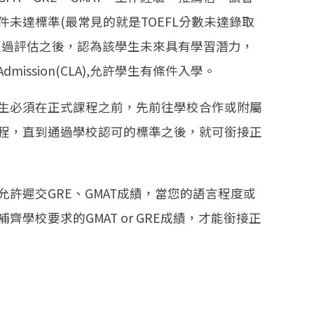
未達標準(最常見的就是TOEFL分數未達錄取
經過評估之後，認為該學生未來具有學習潛力，
of Admission(CLA),允許學生有條件入學。
生必須在正式課程之前，先前往學校合作或附屬
程，直到通過學校認可的標準之後，就可銜接正
許遲交GRE、GMAT成績，當您的語言程度或
齊學校要求的GMAT or GRE成績，才能銜接正