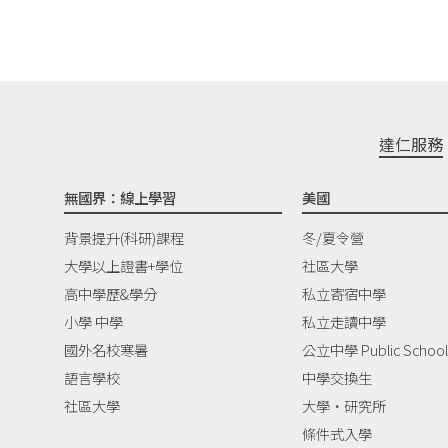
達仁服務
無國界：線上學習
美國
背景提升(科研)課程
冬/夏令營
大學以上證書+學位
社區大學
高中學歷&學分
私立寄宿中學
小學 中學
私立走讀中學
國外名校寒暑
公立中學 Public School
語言學校
中學交換生
社區大學
大學‧研究所
條件式入學