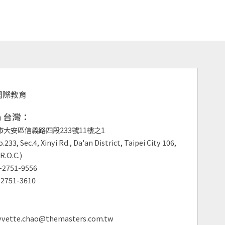
an 台灣：
市大安區信義路四段233號11樓之1
.233, Sec.4, Xinyi Rd., Da'an District, Taipei City 106,
R.O.C.)
2751-9556
2751-3610
vette.chao@themasters.com.tw